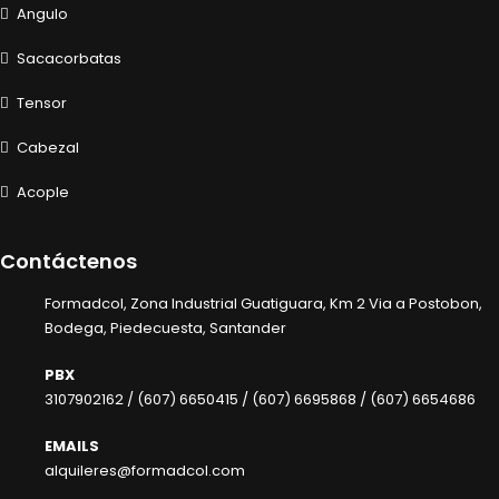
Angulo
Sacacorbatas
Tensor
Cabezal
Acople
Contáctenos
Formadcol, Zona Industrial Guatiguara, Km 2 Via a Postobon,
Bodega, Piedecuesta, Santander
PBX
3107902162 /
(607) 6650415 /
(607) 6695868 /
(607) 6654686
EMAILS
alquileres@formadcol.com