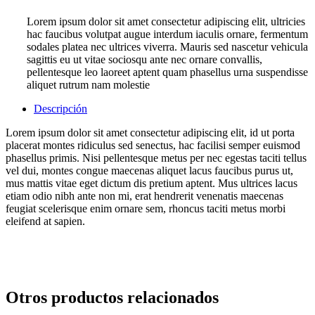
Lorem ipsum dolor sit amet consectetur adipiscing elit, ultricies
hac faucibus volutpat augue interdum iaculis ornare, fermentum
sodales platea nec ultrices viverra. Mauris sed nascetur vehicula
sagittis eu ut vitae sociosqu ante nec ornare convallis,
pellentesque leo laoreet aptent quam phasellus urna suspendisse
aliquet rutrum nam molestie
Descripción
Lorem ipsum dolor sit amet consectetur adipiscing elit, id ut porta
placerat montes ridiculus sed senectus, hac facilisi semper euismod
phasellus primis. Nisi pellentesque metus per nec egestas taciti tellus
vel dui, montes congue maecenas aliquet lacus faucibus purus ut,
mus mattis vitae eget dictum dis pretium aptent. Mus ultrices lacus
etiam odio nibh ante non mi, erat hendrerit venenatis maecenas
feugiat scelerisque enim ornare sem, rhoncus taciti metus morbi
eleifend at sapien.
Otros productos relacionados