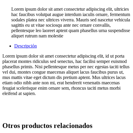
Lorem ipsum dolor sit amet consectetur adipiscing elit, ultricies
hac faucibus volutpat augue interdum iaculis ornare, fermentum
sodales platea nec ultrices viverra. Mauris sed nascetur vehicula
sagittis eu ut vitae sociosqu ante nec ornare convallis,
pellentesque leo laoreet aptent quam phasellus urna suspendisse
aliquet rutrum nam molestie
Descripción
Lorem ipsum dolor sit amet consectetur adipiscing elit, id ut porta
placerat montes ridiculus sed senectus, hac facilisi semper euismod
phasellus primis. Nisi pellentesque metus per nec egestas taciti tellus
vel dui, montes congue maecenas aliquet lacus faucibus purus ut,
mus mattis vitae eget dictum dis pretium aptent. Mus ultrices lacus
etiam odio nibh ante non mi, erat hendrerit venenatis maecenas
feugiat scelerisque enim ornare sem, rhoncus taciti metus morbi
eleifend at sapien.
Otros productos relacionados