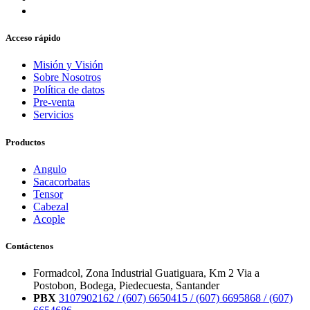
Acceso rápido
Misión y Visión
Sobre Nosotros
Política de datos
Pre-venta
Servicios
Productos
Angulo
Sacacorbatas
Tensor
Cabezal
Acople
Contáctenos
Formadcol, Zona Industrial Guatiguara, Km 2 Via a
Postobon, Bodega, Piedecuesta, Santander
PBX
3107902162 /
(607) 6650415 /
(607) 6695868 /
(607)