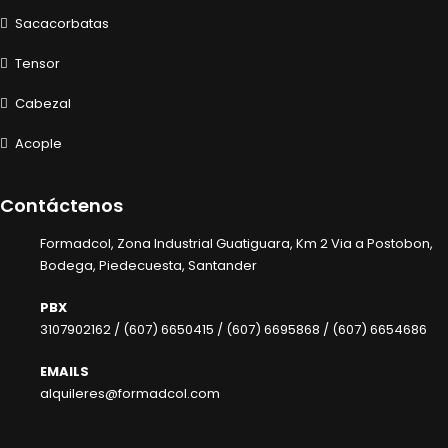
Sacacorbatas
Tensor
Cabezal
Acople
Contáctenos
Formadcol, Zona Industrial Guatiguara, Km 2 Via a Postobon,
Bodega, Piedecuesta, Santander
PBX
3107902162 /
(607) 6650415 /
(607) 6695868 /
(607) 6654686
EMAILS
alquileres@formadcol.com