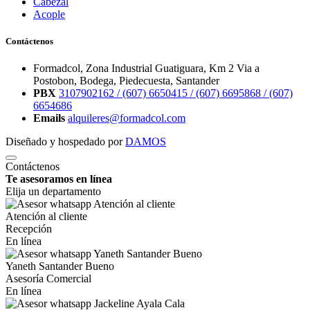
Cabezal
Acople
Contáctenos
Formadcol, Zona Industrial Guatiguara, Km 2 Via a
Postobon, Bodega, Piedecuesta, Santander
PBX
3107902162 /
(607) 6650415 /
(607) 6695868 /
(607)
6654686
Emails
alquileres@formadcol.com
Diseñado y hospedado por
DAMOS
Contáctenos
Te asesoramos en línea
Elija un departamento
Atención al cliente
Recepción
En línea
Yaneth Santander Bueno
Asesoría Comercial
En línea