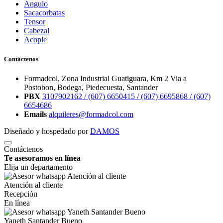
Angulo
Sacacorbatas
Tensor
Cabezal
Acople
Contáctenos
Formadcol, Zona Industrial Guatiguara, Km 2 Via a
Postobon, Bodega, Piedecuesta, Santander
PBX
3107902162 /
(607) 6650415 /
(607) 6695868 /
(607)
6654686
Emails
alquileres@formadcol.com
Diseñado y hospedado por
DAMOS
Contáctenos
Te asesoramos en línea
Elija un departamento
Atención al cliente
Recepción
En línea
Yaneth Santander Bueno