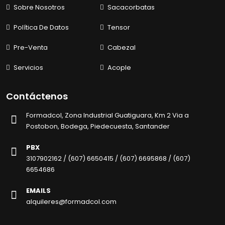
Sobre Nosotros
Sacacorbatas
Política De Datos
Tensor
Pre-Venta
Cabezal
Servicios
Acople
Contáctenos
Formadcol, Zona Industrial Guatiguara, Km 2 Via a
Postobon, Bodega, Piedecuesta, Santander
PBX
3107902162 /
(607) 6650415 /
(607) 6695868 /
(607)
6654686
EMAILS
alquileres@formadcol.com