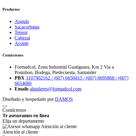
Productos
Angulo
Sacacorbatas
Tensor
Cabezal
Acople
Contáctenos
Formadcol, Zona Industrial Guatiguara, Km 2 Via a
Postobon, Bodega, Piedecuesta, Santander
PBX
3107902162 /
(607) 6650415 /
(607) 6695868 /
(607)
6654686
Emails
alquileres@formadcol.com
Diseñado y hospedado por
DAMOS
Contáctenos
Te asesoramos en línea
Elija un departamento
Atención al cliente