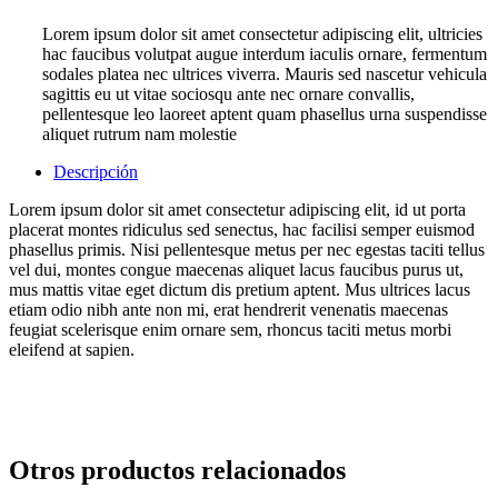
Lorem ipsum dolor sit amet consectetur adipiscing elit, ultricies
hac faucibus volutpat augue interdum iaculis ornare, fermentum
sodales platea nec ultrices viverra. Mauris sed nascetur vehicula
sagittis eu ut vitae sociosqu ante nec ornare convallis,
pellentesque leo laoreet aptent quam phasellus urna suspendisse
aliquet rutrum nam molestie
Descripción
Lorem ipsum dolor sit amet consectetur adipiscing elit, id ut porta
placerat montes ridiculus sed senectus, hac facilisi semper euismod
phasellus primis. Nisi pellentesque metus per nec egestas taciti tellus
vel dui, montes congue maecenas aliquet lacus faucibus purus ut,
mus mattis vitae eget dictum dis pretium aptent. Mus ultrices lacus
etiam odio nibh ante non mi, erat hendrerit venenatis maecenas
feugiat scelerisque enim ornare sem, rhoncus taciti metus morbi
eleifend at sapien.
Otros productos relacionados