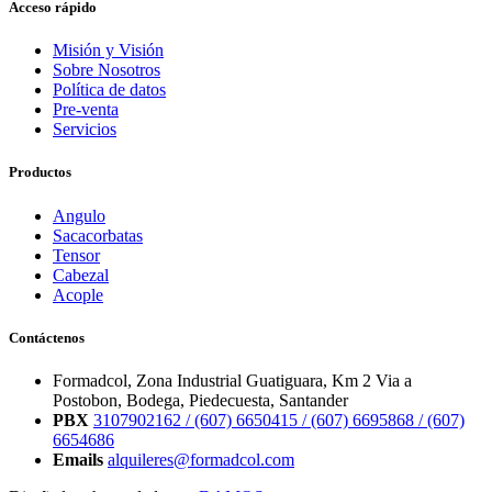
Acceso rápido
Misión y Visión
Sobre Nosotros
Política de datos
Pre-venta
Servicios
Productos
Angulo
Sacacorbatas
Tensor
Cabezal
Acople
Contáctenos
Formadcol, Zona Industrial Guatiguara, Km 2 Via a
Postobon, Bodega, Piedecuesta, Santander
PBX
3107902162 /
(607) 6650415 /
(607) 6695868 /
(607)
6654686
Emails
alquileres@formadcol.com