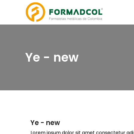
Ye - new
Ye - new
Lorem ipsum dolor sit amet consectetur adip