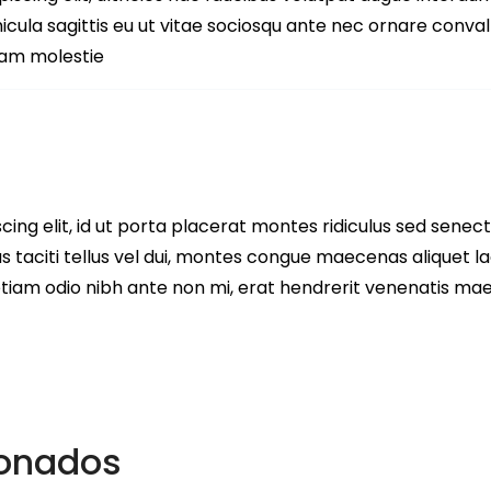
hicula sagittis eu ut vitae sociosqu ante nec ornare conva
nam molestie
ing elit, id ut porta placerat montes ridiculus sed senect
s taciti tellus vel dui, montes congue maecenas aliquet la
 etiam odio nibh ante non mi, erat hendrerit venenatis m
ionados