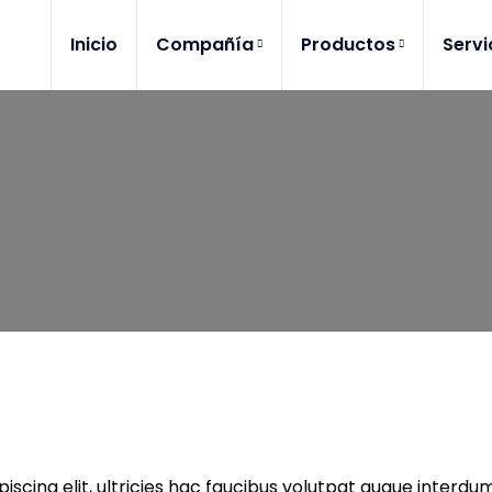
Inicio
Compañía
Productos
Servi
iscing elit, ultricies hac faucibus volutpat augue interd