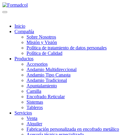
Inicio
Compañía
Sobre Nosotros
Misión y Visión
Política de tratamiento de datos personales
Política de Calidad
Productos
Accesorios
Andamio Multidireccional
Andamio Tipo Canasta
Andamio Tradicional
Apuntalamiento
Camilla
Encofrado Reticular
Sistemas
Tableros
Servicios
Venta
Alquiler
Fabricación personalizada en encofrado metálico
Asesoría técnica especializada