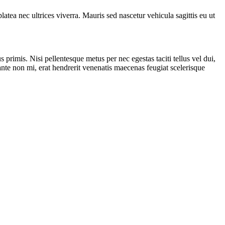
atea nec ultrices viverra. Mauris sed nascetur vehicula sagittis eu ut
 primis. Nisi pellentesque metus per nec egestas taciti tellus vel dui,
nte non mi, erat hendrerit venenatis maecenas feugiat scelerisque