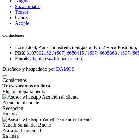
Angulo
Sacacorbatas
Tensor
Cabezal
Acople
Contáctenos
Formadcol, Zona Industrial Guatiguara, Km 2 Via a Postobon, 
PBX
3107902162 /
(607) 6650415 /
(607) 6695868 /
(607) 66
Emails
alquileres@formadcol.com
Diseñado y hospedado por
DAMOS
Contáctenos
Te asesoramos en línea
Elija un departamento
Atención al cliente
Recepción
En línea
Yaneth Santander Bueno
Asesoría Comercial
En línea