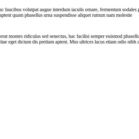
hac faucibus volutpat augue interdum iaculis ornare, fermentum sodales pl
t aptent quam phasellus urna suspendisse aliquet rutrum nam molestie
erat montes ridiculus sed senectus, hac facilisi semper euismod phasellus
tae eget dictum dis pretium aptent. Mus ultrices lacus etiam odio nibh a