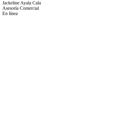
Jackeline Ayala Cala
Asesoría Comercial
En línea