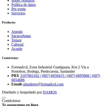
Sobre Nosotros
Política de datos
Pre-venta
Servicios
Productos
Angulo
Sacacorbatas
Tensor
Cabezal
Acople
Contáctenos
Formadcol, Zona Industrial Guatiguara, Km 2 Via a
Postobon, Bodega, Piedecuesta, Santander
PBX
3107902162 /
(607) 6650415 /
(607) 6695868 /
(607)
6654686
Emails
alquileres@formadcol.com
Diseñado y hospedado por
DAMOS
Contáctenos
Te asesoramos en línea