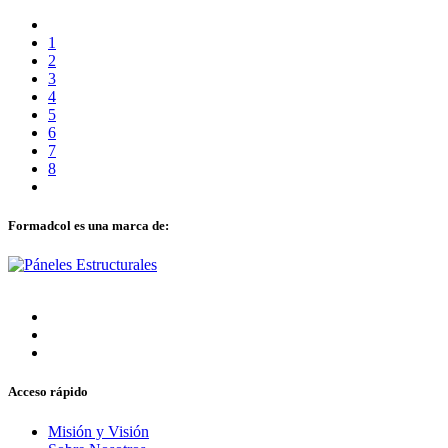
1
2
3
4
5
6
7
8
Formadcol es una marca de:
Acceso rápido
Misión y Visión