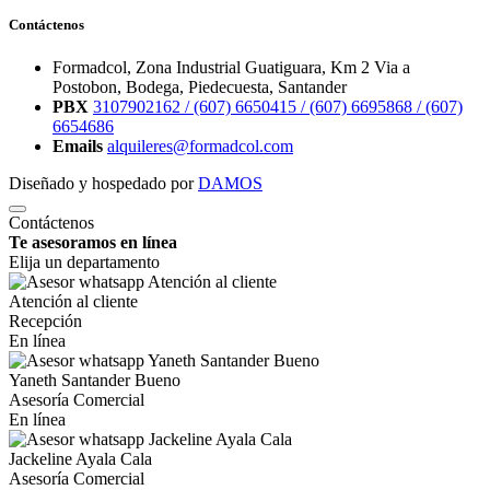
Contáctenos
Formadcol, Zona Industrial Guatiguara, Km 2 Via a
Postobon, Bodega, Piedecuesta, Santander
PBX
3107902162 /
(607) 6650415 /
(607) 6695868 /
(607)
6654686
Emails
alquileres@formadcol.com
Diseñado y hospedado por
DAMOS
Contáctenos
Te asesoramos en línea
Elija un departamento
Atención al cliente
Recepción
En línea
Yaneth Santander Bueno
Asesoría Comercial
En línea
Jackeline Ayala Cala
Asesoría Comercial