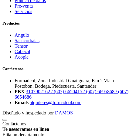
Política de datos
Pre-venta
Servicios
Productos
Angulo
Sacacorbatas
Tensor
Cabezal
Acople
Contáctenos
Formadcol, Zona Industrial Guatiguara, Km 2 Via a
Postobon, Bodega, Piedecuesta, Santander
PBX
3107902162 /
(607) 6650415 /
(607) 6695868 /
(607)
6654686
Emails
alquileres@formadcol.com
Diseñado y hospedado por
DAMOS
Contáctenos
Te asesoramos en línea
Elija un departamento